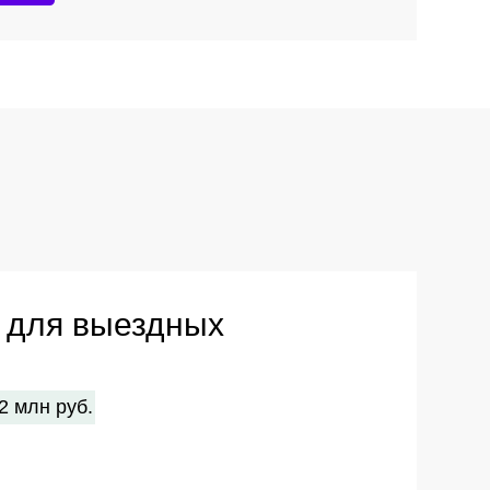
ездных
е для автоматизации операционной
на производстве. Решение может
овых точек, ITSM, автоматизацию
вание статусов в реальном
ективности процессов