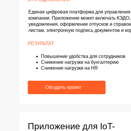
Приложение для IoT-
оборудования
от 2 месяцев
от 1,5 млн руб.
О ПРЕДЛОЖЕНИИ
Мобильное решение для управления оборудованием 
инфраструктурой. Включает маркировку и учёт активо
с ТСД на складе, инспекцию оборудования, сканиров
и RFID-меток, приложения для терминалов оплаты с 
в фискальные аппараты и IoT-устройства
РЕЗУЛЬТАТ
Точный учёт и прозрачность операций
Автоматическая передача данных в корпоратив