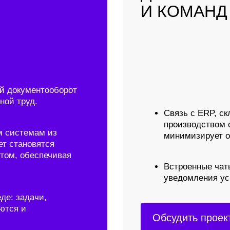
Связь с ERP, складом и сист
производством обеспечивает 
емам из
минимизирует ошибки.
овятся
беспечивая
Встроенные чаты, комментари
уведомления ускоряют взаим
дачи,
Быстрое согласование измен
Обсудить проект
и сроков через приложение.
ТОИМОСТЬ РАЗРАБОТКИ