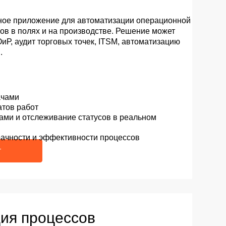
цессов
тдела продаж и автоматизации
 и входящих запросов, внедряем
ставок на основе анализа данных.
ков
ний на основе предиктивной