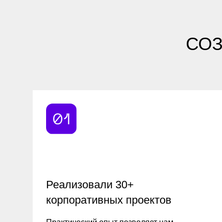
Реализовали 30+
корпоративных проектов
Практический опыт позволяет нам
реализовывать проекты со сложными
интеграциями с ERP, CRM, ITSM и другими
внутренними системами.