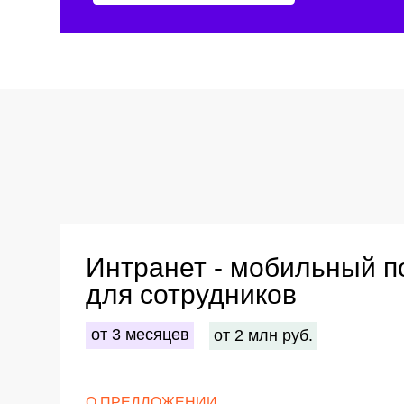
Интранет - мобильный порт
для сотрудников
от 3 месяцев
от 2 млн руб.
О ПРЕДЛОЖЕНИИ
Единая цифровая платформа для управления внутр
компании. Приложение может включать КЭДО, вход п
уведомления, оформление отпусков и справок, досту
листам, электронную подпись документов и корпорат
РЕЗУЛЬТАТ
Повышение удобства для сотрудников
Снижение нагрузки на бухгалтерию
Снижение нагрузки на HR
Обсудить проект