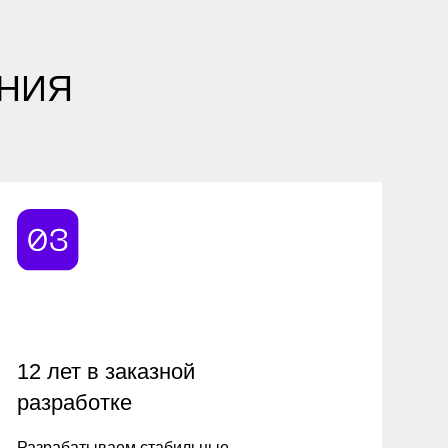
 заказной
тке
аем стабильные
учётом специфики
цессов и требований
ных клиентов.