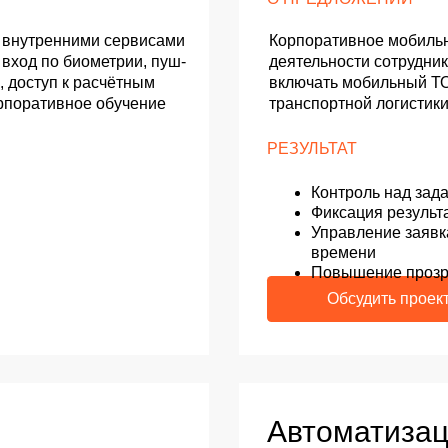
Автоматизация про
с помощью ИИ
от 1 месяца
от 500 тыс. руб.
О ПРЕДЛОЖЕНИИ
и складской
Разрабатываем ИИ-ассистентов для о
в, работу
обработки коммерческих предложений
ание QR-кодов
системы прогнозирования спроса и по
интеграцией
РЕЗУЛЬТАТ
Повышение конверсии
Снижение нагрузки на сотрудни
Принятие управленческих реше
аналитики
ные системы в