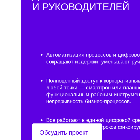
Полноценный доступ к корпоративным сист
любой точки — смартфон или планшет стан
функциональным рабочим инструментом, о
непрерывность бизнес-процессов.
Все работают в единой цифровой среде: за
отчётность, контроль сроков фиксируются и
Обсудить проект
отслеживаются.
С