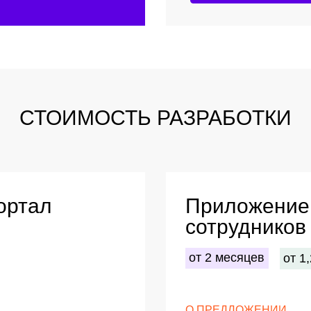
ал
Приложение для вы
сотрудников
от 2 месяцев
от 1,2 млн руб.
О ПРЕДЛОЖЕНИИ
енними сервисами
Корпоративное мобильное приложени
о биометрии, пуш-
деятельности сотрудников в полях и 
п к расчётным
включать мобильный ТОиР, аудит торг
ивное обучение
транспортной логистики.
РЕЗУЛЬТАТ
Контроль над задачами
Фиксация результатов работ
Управление заявками и отслежи
времени
Повышение прозрачности и эфф
Обсудить проект