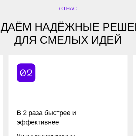
ДЛЯ СМЕЛЫХ ИДЕЙ
В 2 раза быстрее и
12 лет в
эффективнее
разрабо
Мы специализируемся на
Разрабатыв
кроссплатформенной разработке для iOS
решения с 
и Android, что позволяет предлагать
бизнес-про
выгодные условия для наших клиентов.
корпоратив