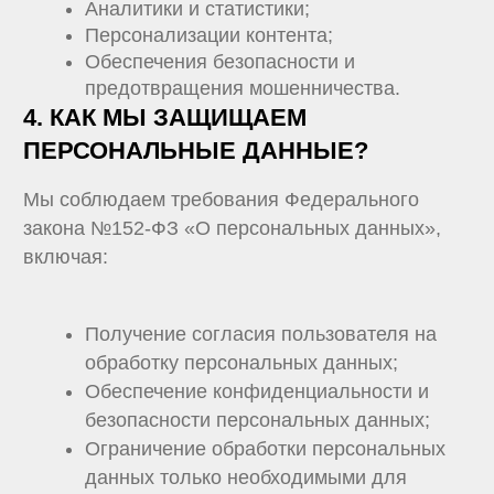
Пользователь имеет право:
Отказаться от использования cookie
через настройки браузера;
Удалить уже сохраненные cookie;
Отключить автоматическую загрузку
cookie.
Однако, отключение cookie может ограничить
функциональность сайта.
6. ИЗМЕНЕНИЯ В ПОЛИТИКЕ
Мы оставляем за собой право вносить
изменения в настоящую Политику. Изменения
вступают в силу с момента их публикации на
сайте.
7. КОНТАКТНАЯ ИНФОРМАЦИЯ
Компания: ООО «МЭД БРЕЙНС»
Адрес: 432071, Ульяновская Область, г.о. Город
Ульяновск, г Ульяновск, ул Орлова, д. 20, офис
2
Телефон: +7 (495) 150-41-28