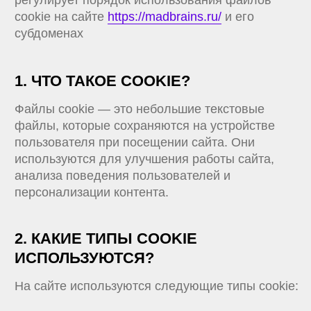
файлы, которые сохраняются на устройстве
пользователя при посещении сайта. Они
используются для улучшения работы сайта,
анализа поведения пользователей и
персонализации контента.
2. КАКИЕ ТИПЫ COOKIE
ИСПОЛЬЗУЮТСЯ?
На сайте используются следующие типы cookie:
Технические cookie - необходимы для
функционирования сайта (например, для
сохранения данных авторизации).
Функциональные cookie - позволяют
настроить работу сайта под
предпочтения пользователя.
Аналитические cookie - собирают данные
о посещаемости сайта и поведении
пользователей (например, Яндекс
Метрика).
3. КАК МЫ ИСПОЛЬЗУЕМ COOKIE?
Мы используем cookie для следующих целей: