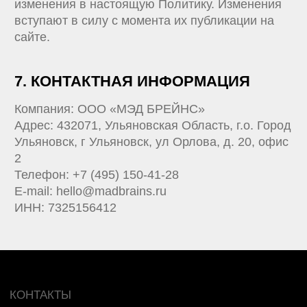
/ РАЗРАБОТКА ИИ-РЕШЕНИЙ
/ WEB-РАЗРАБОТКА
/ ПРОДУКТОВЫЕ ИССЛЕДОВАНИЯ И АНАЛИТИКА
/ UI/UX-ДИЗАЙН
/ ПРОЕКТИРОВАНИЕ СЕРВИСОВ И НАПИСАНИЕ ТЗ
/ ПОДДЕРЖКА САЙТОВ И ПРИЛОЖЕНИЙ
/ АУТСТАФФИНГ IT-ПЕРСОНАЛА
/ ВСЕ ПРОДУКТЫ И УСЛУГИ
ПАРТНЕРАМ
/ ПАРТНЕРСКАЯ ПРОГРАММА
/ РЕФЕРАЛЬНАЯ ПРОГРАММА
ССЫЛКИ
/ КАРТА САЙТА
/ ПОЛИТИКА КОНФИДЕНЦИАЛЬНОСТИ
/ ПОЛИТИКА ИСПОЛЬЗОВАНИЯ COOKIE-ФАЙЛОВ