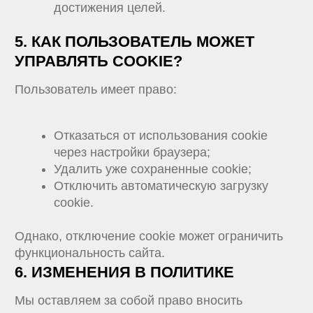
E-mail: hello@madbrains.ru
ИНН: 7325156412
КОНТАКТЫ
/ HELLO@MADBRAINS.RU
/ +7 (495) 150-41-28
СВЯЗАТЬСЯ С НАМИ
ПРОДУКТЫ
/ APP CART
/ БИТРИКС24
/ MAD VISION
УСЛУГИ
/ МОБИЛЬНАЯ РАЗРАБОТКА