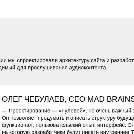
для прослушивания аудиоконтента.
Г ЧЕБУЛАЕВ, CEO MAD BRAINS:
ектирование — «нулевой», но очень важный этап разрабо
зволяет продумать и описать структуру будущего продукта:
ионал, пользовательский опыт, интерфейс. Это схема, опи
торую разработчики будут писать внутреннее ТЗ, а затем и 
тный
Дизайн сервиса получился максимал
простым и удобным. На главной стра
слушатель видит сторис пользовател
на которых подписался. А кроме того
вкладки: музыка, аудиокниги, подкаст