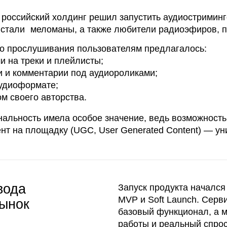
реки и плейлисты;
мментарии под аудиороликами;
ормате;
го авторства.
ть имела особое значение, ведь возможность пользовате
 площадку (UGС, User Generated Content) — уникальность п
Запуск продукта начался с разработк
MVP и Soft Launch. Сервис содержал
к
базовый функционал, а механика его
работы и реальный спрос тестировал
на ограниченной целевой аудитории.
MVP был необходим, чтобы:
— проверить бизнес-гипотезу,
— собрать обратную связь
от пользователей и убедиться