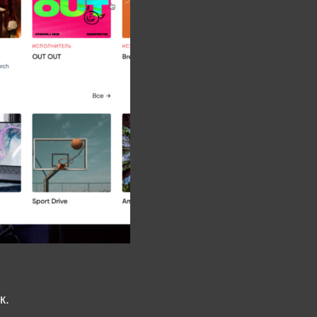
,
,
полнителю,
;
сты
ниг
ей-листа