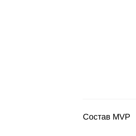
Состав MVP
/ ВЕБ-СЕРВИС
Для десктопной версии мы