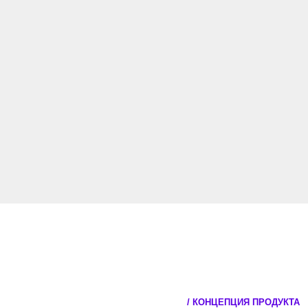
/ КОНЦЕПЦИЯ ПРОДУКТА
В 2022 году крупный росси
целевой аудиторией стали
Помимо стандартного про