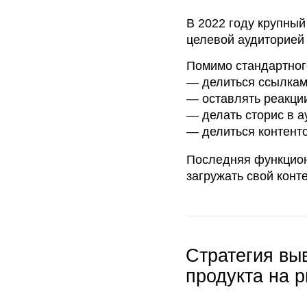
— делиться ссылками на т
— оставлять реакции и ко
— делать сторис в аудиоф
— делиться контентом свое
Последняя функциональнос
загружать свой контент на
Стратегия вывода
продукта на рыно