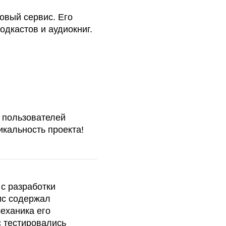
лей
роекта!
и
ись