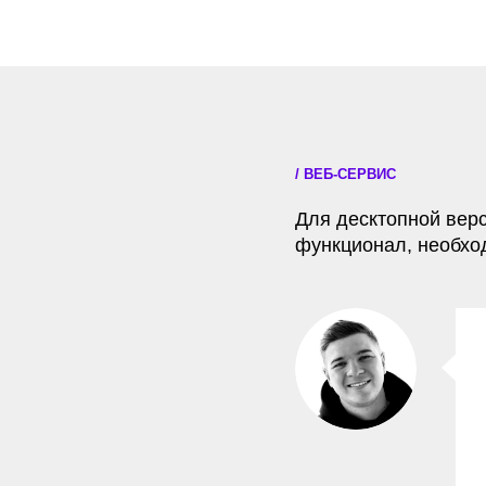
функционал, необходимый 
ОЛЕ
— Про
Он по
функц
на ко
Интуитивно поня
интерфейс