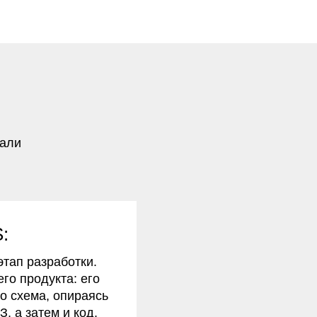
тки.
 его
раясь
код.
ьно
нице
ей,
 — 4
ы, радио.