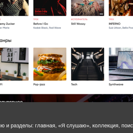
зделы: главная, «Я слушаю», коллекция, поиск.
одержит плейлисты: последние прослушанные треки,
Похожее на…» (подборка по предпочтениям пользователя)
 в категории…», контент, отложенный для прослушивания
нал
Пользователи могут:
— создать личный профиль;
— найти нужную книгу, подкаст, сингл
радиоэфир по названию или автору;
— фильтровать контент по жанру, ис
дате релиза, популярности, алфавиту
— формировать собственные плейли
и управлять ими;
— использовать закладки для аудиок
и подкастов;
— делиться ссылками на ролик из пл