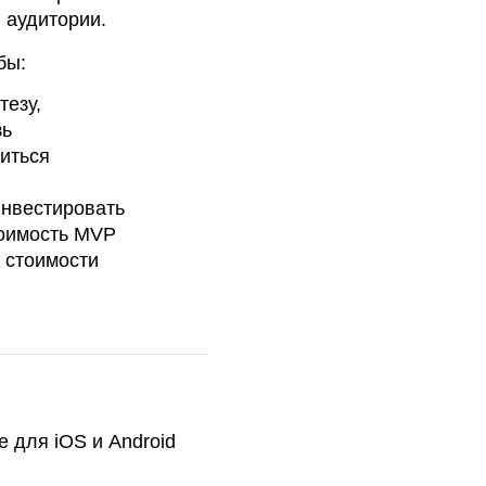
ь
ndroid