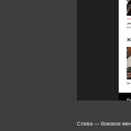
Слева — боковое меню и ра
Каждый из этих разделов с
«Специально для тебя» и «
новые релизы, «Популярные
«на потом»
Удобный функцио