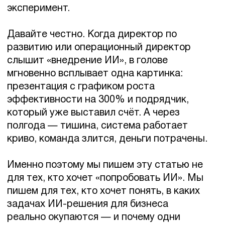
Где ИИ уже работает:
конкретные задачи, а не
абстракции
Клиентская поддержка и первая линия
коммуникаций
Это, пожалуй, самый зрелый сценарий
применения ИИ в бизнесе. Не потому что
это просто, а потому что здесь понятна
метрика: стоимость одного обращения,
скорость ответа, доля автоматически
закрытых тикетов.
Типичная картина до внедрения —
операторы тратят 60–70% рабочего
времени на однотипные запросы. «Где мой
заказ», «как оформить возврат», «каковы
условия договора». После внедрения ИИ-
ассистента эти запросы обрабатываются
без участия человека. Операторы