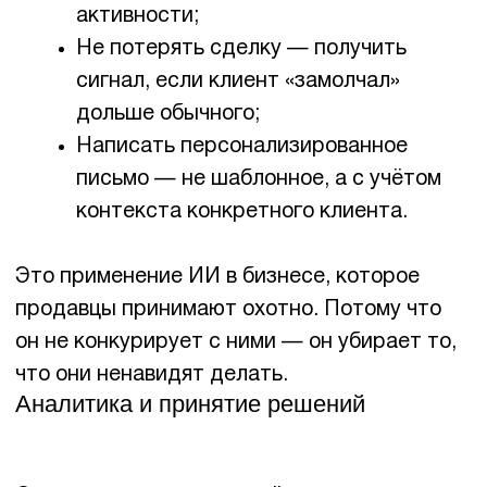
Нет структурированных данных для
обучения;
Нужно принимать решения с высокой
ценой ошибки без контроля человека;
Процессы не описаны и существуют
«в головах» сотрудников;
Команда не готова к изменениям (это,
кстати, ломает большинство
внедрений).
Последнее — главная причина, почему ИИ-
проекты проваливаются. Не технология.
Люди. Сопротивление изменениям, страх
потерять работу, нежелание перестраивать
привычки. Без работы с командой никакой
подрядчик не поможет.
Как выглядит правильное
внедрение ИИ в бизнес
Мы прошли десятки проектов. Паттерн у