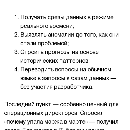
«всего и сразу» — чаще всего через год
начинают заново.
Почему сейчас, а не «ещё
подождём»
Это вопрос, который задают многие
осторожные директора. И это разумный
вопрос.
Ответ прямой: конкуренты не ждут.
Компании, которые начали использовать ИИ
в бизнес-процессах 2–3 года назад, сегодня
уже имеют накопленные данные, обученные
модели и выстроенные процессы. Догнать
их завтра будет дороже, чем начать
сегодня.
Технологии созрели. Стоимость внедрения
снизилась. Инфраструктура есть.