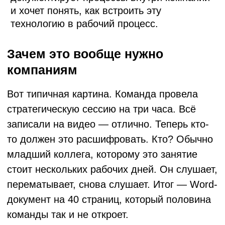
хранит видео собеседований. Юридические
и комплаенс-команды обязаны
документировать переговоры. Учебные
отделы снимают тренинги — и потом годами
не могут достать оттуда ни цитаты, ни
конкретные тезисы.
Задача одна и та же: нужен текст. Точный,
быстро.
Ручная расшифровка часа видео занимает в
среднем 4–6 часов работы специалиста.
ИИ-сервис транскрибации справляется за 5–
15 минут, в зависимости от длины файла и
качества звука.
Как устроен процесс изнутри
Коротко и без лишней технической глубины.