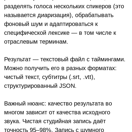
неделе» и «выйдет завтра».
HR и обучение
Записи тренингов, онбординг-видео,
интервью при выходе сотрудника — всё это
информация, которая гибнет, если её не
зафиксировать в текстовом виде.
Поисковые системы не индексируют видео.
База знаний из одних видеозаписей — это
архив, в котором ничего не найти.
Юридический и комплаенс-отдел
Здесь транскрибация — не удобство, а
требование. Документирование
переговоров, запись разборов инцидентов,
протоколирование аудитов. Текст нужен для
подписи, для хранения, для доказательной
базы.