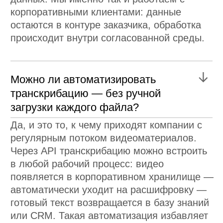
/ +7 (495) 150-41-28
СВЯЗАТЬСЯ С НАМИ
ПРОДУКТЫ
/ APP CART
/ БИТРИКС24
/ MAD VISION
УСЛУГИ
/ МОБИЛЬНАЯ РАЗРАБОТКА
/ РАЗРАБОТКА ИИ-РЕШЕНИЙ
/ WEB-РАЗРАБОТКА
/ ПРОДУКТОВЫЕ ИССЛЕДОВАНИЯ И АНАЛИТИКА
/ UI/UX-ДИЗАЙН
/ ПРОЕКТИРОВАНИЕ СЕРВИСОВ И НАПИСАНИЕ ТЗ
/ ПОДДЕРЖКА САЙТОВ И ПРИЛОЖЕНИЙ