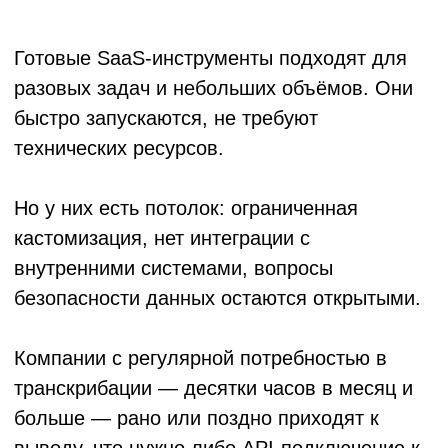
расшифровку часа записи 4–6 часов.
Разница ощутимая.
Насколько безопасно загружать
корпоративные видеозаписи на
сторонний сервис?
Это самый важный вопрос при выборе
инструмента. Публичные SaaS-сервисы в
большинстве своём хранят данные на
зарубежных серверах и не всегда готовы
предоставить NDA. Для материалов,
содержащих конфиденциальную
информацию — переговоры, HR-данные,
стратегические обсуждения, — это риск.
Безопасная альтернатива: развёртывание
решения на собственной инфраструктуре
компании или в выделенном облаке с
чёткими условиями хранения и удаления
данных. Мы именно так и работаем с
корпоративными клиентами: данные
остаются в контуре заказчика, обработка
происходит внутри согласованной среды.