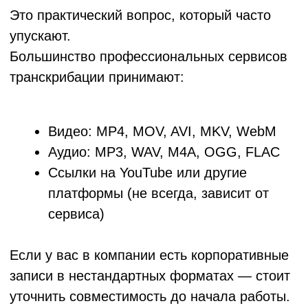
компании.
Мы в Mad Brains помогаем выстраивать
именно такие системы: от выбора движка и
настройки точности под отраслевую лексику
до полноценной интеграции с
корпоративными инструментами. Если у вас
есть конкретная задача — оставьте заявку,
разберём её предметно.
FAQ
Можно ли транскрибировать видео
с несколькими спикерами?
Да, и это один из наиболее
востребованных сценариев. Функция
называется диаризацией — система
определяет, кто говорит в каждый момент,