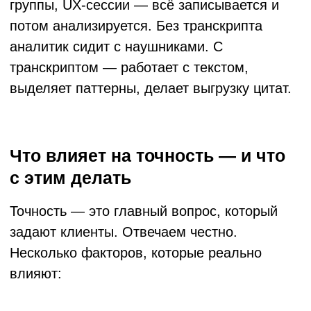
Интеграция в рабочие процессы
Разовая расшифровка одного видео — это
одно. Но настоящая ценность появляется,
когда транскрибация становится частью
потока данных.
Например: запись совещания
автоматически отправляется на
транскрибацию, текст попадает в
корпоративную базу знаний, теги и резюме
генерируются автоматически. Такой
пайплайн требует API-интеграции — и это
уже не задача для онлайн-сервиса с
кнопкой «загрузить файл».
Для компаний, которым нужна не просто
расшифровка, а встроенный процесс —
имеет смысл смотреть в сторону платформ
с API или заказной разработки под