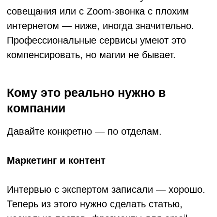
Исследования и аналитика
Глубинные интервью с клиентами, фокус-
группы, UX-сессии — всё записывается и
потом анализируется. Без транскрипта
аналитик сидит с наушниками. С
транскриптом — работает с текстом,
выделяет паттерны, делает выгрузку цитат.
Что влияет на точность — и что
с этим делать
Точность — это главный вопрос, который
задают клиенты. Отвечаем честно.
Несколько факторов, которые реально
влияют:
Качество звука. Это фундамент. Шум,
эхо, несколько человек говорят
одновременно — всё это снижает