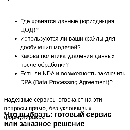
терминов, названий продуктов, имён,
аббревиатур. После такой настройки
точность на отраслевом контенте
существенно растёт. Если ваша компания
работает в узкой нише с характерной
лексикой — это обязательный шаг, который
стоит обсудить ещё на этапе выбора
инструмента.
Как долго обрабатывается
видеофайл?
Скорость зависит от длины файла и
мощности инфраструктуры. Облачные
сервисы обрабатывают час видео
примерно за 5–15 минут. При пакетной
обработке нескольких файлов
одновременно время может
варьироваться. В корпоративных
решениях с выделенными серверами
скорость можно масштабировать под
объём задачи. Для сравнения: опытный
специалист тратит на ручную