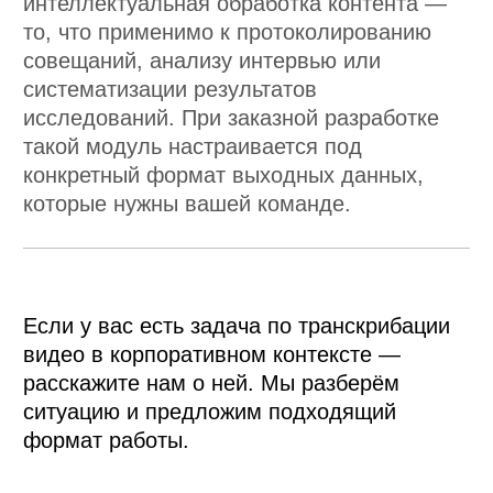
ОФИСЫ
УЛЬЯНОВСК, УЛ. ОРЛОВА, 20
МОСКВА, ДМИТРОВСКОЕ Ш., 81
/ О НАС
/ БЛОГ
ПРОЕКТЫ
/ ВСЕ
/ ECOM
/ FINTECH
/ TELECOM
© 2026 ООО «Мэд Брейнс».
Все права защищены. ИНН 7325156412
+ СОЗДАТЬ ПРОЕКТ