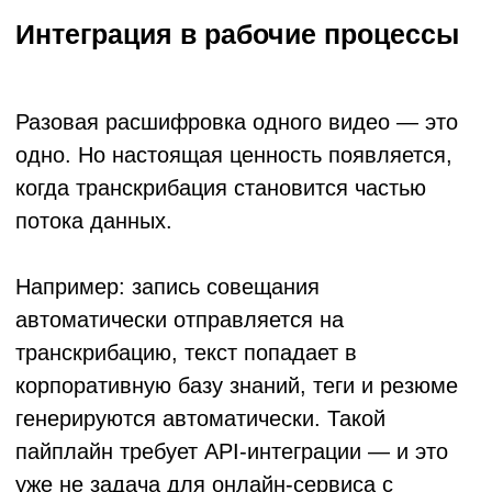
и маркирует реплики. На практике это
выглядит так: «Спикер 1: "Давайте
перейдём к следующему пункту."» —
«Спикер 2: "Секунду, нужно уточнить..."».
Точность диаризации зависит от
количества участников и качества аудио.
При 2–3 чётко различимых голосах она
работает хорошо. При большом
совещании с перебиваниями — хуже, и
результат потребует ручной проверки. В
корпоративных решениях можно
дополнительно настроить словарь имён
участников, что заметно повышает
точность атрибуции.
Какие форматы файлов подходят
для транскрибации?
Большинство современных систем
принимают все распространённые
видеоформаты: MP4, MOV, AVI, MKV, а
также аудиофайлы — MP3, WAV, M4A. Если