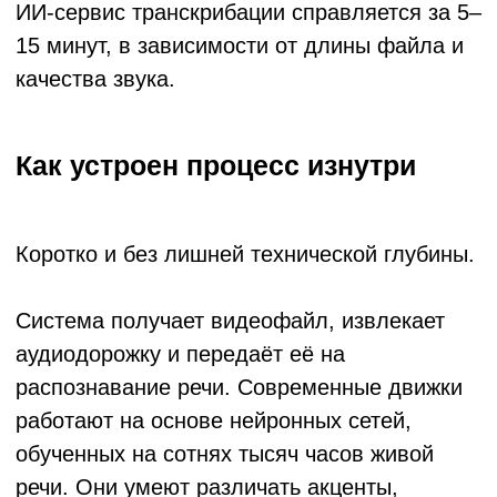
совещания или с Zoom-звонка с плохим
интернетом — ниже, иногда значительно.
Профессиональные сервисы умеют это
компенсировать, но магии не бывает.
Кому это реально нужно в
компании
Давайте конкретно — по отделам.
Маркетинг и контент
Интервью с экспертом записали — хорошо.
Теперь из этого нужно сделать статью,
несколько постов, фрагменты для email-
рассылки. Без транскрипта редактор
слушает запись заново каждый раз, когда
нужна цитата. С транскриптом — ищет по
тексту за секунды. Это не удобство, это
разница между «выйдет на следующей