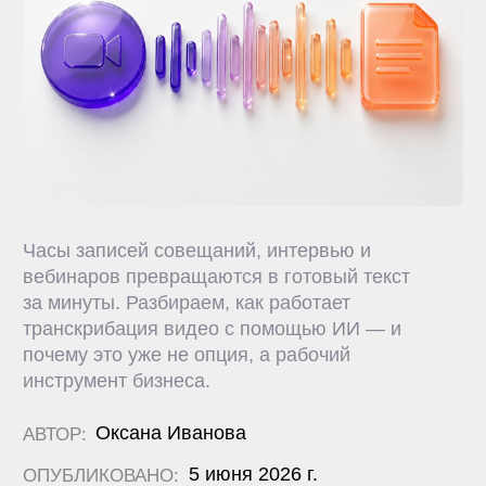
Часы записей совещаний, интервью и
вебинаров превращаются в готовый текст
за минуты. Разбираем, как работает
транскрибация видео с помощью ИИ — и
почему это уже не опция, а рабочий
инструмент бизнеса.
Оксана Иванова
АВТОР:
5 июня 2026 г.
ОПУБЛИКОВАНО:
8 мин.
ВРЕМЯ ЧТЕНИЯ:
ПОДЕЛИТЬСЯ:
Транскрибация видео — автоматическое
преобразование речи из видеофайла в
текст. ИИ-сервисы делают это в десятки