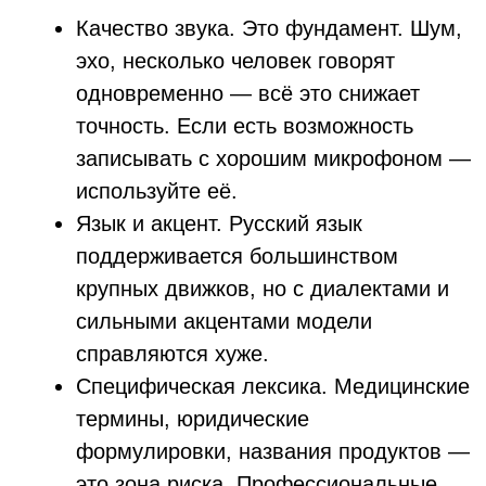
конкретный workflow.
Безопасность данных
Это особенно важно для корпоративного
сегмента. Видеозаписи переговоров, HR-
материалы, документы по сделкам — всё
это чувствительные данные. Перед тем как
загружать что-либо на сторонний сервис,
нужно выяснить:
Где хранятся данные (юрисдикция,
ЦОД)?
Используются ли ваши файлы для
дообучения моделей?
Какова политика удаления данных
после обработки?
Есть ли NDA и возможность заключить
DPA (Data Processing Agreement)?
Надёжные сервисы отвечают на эти