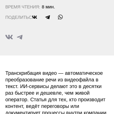
раз быстрее и дешевле, чем живой
оператор. Статья для тех, кто производит
контент, ведёт переговоры или
документирует процессы внутри компании
и хочет понять, как встроить эту
технологию в рабочий процесс.
Зачем это вообще нужно
компаниям
Вот типичная картина. Команда провела
стратегическую сессию на три часа. Всё
записали на видео — отлично. Теперь кто-
то должен это расшифровать. Кто? Обычно
младший коллега, которому это занятие
стоит нескольких рабочих дней. Он слушает,
перематывает, снова слушает. Итог — Word-
документ на 40 страниц, который половина
команды так и не откроет.
Это не проблема одного отдела. Маркетинг
копит записи подкастов и интервью. HR