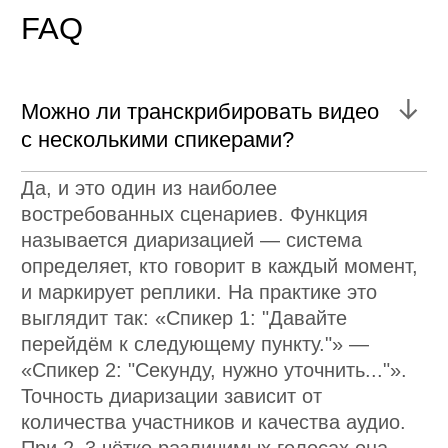
Да, современные системы позволяют это
делать. Поверх транскрипта подключается
языковая модель, которая формирует
резюме встречи, выделяет ключевые
решения, список задач, спорные моменты.
Это уже не просто транскрибация, а
интеллектуальная обработка контента —
то, что применимо к протоколированию
совещаний, анализу интервью или
систематизации результатов
исследований. При заказной разработке
такой модуль настраивается под
конкретный формат выходных данных,
которые нужны вашей команде.
Если у вас есть задача по транскрибации
видео в корпоративном контексте —
расскажите нам о ней. Мы разберём
ситуацию и предложим подходящий
формат работы.