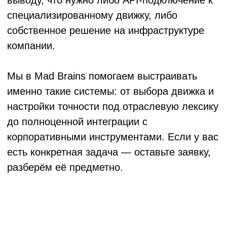
Можно ли автоматизировать
транскрибацию — без ручной
загрузки каждого файла?
Да, и это то, к чему приходят компании с
регулярным потоком видеоматериалов.
Через API транскрибацию можно встроить
в любой рабочий процесс: видео
появляется в корпоративном хранилище —
автоматически уходит на расшифровку —
готовый текст возвращается в базу знаний
или CRM. Такая автоматизация избавляет
команду от ручных операций и исключает
человеческий фактор. Настройка требует
технической работы на старте, но
окупается быстро при объёмах от
нескольких десятков часов в месяц.
Можно ли получить не только
текст, но и резюме или
структурированный отчёт?