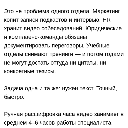
Система получает видеофайл, извлекает
аудиодорожку и передаёт её на
распознавание речи. Современные движки
работают на основе нейронных сетей,
обученных на сотнях тысяч часов живой
речи. Они умеют различать акценты,
разделять голоса нескольких спикеров (это
называется диаризация), обрабатывать
фоновый шум и адаптироваться к
специфической лексике — в том числе к
отраслевым терминам.
Результат — текстовый файл с таймингами.
Можно получить его в разных форматах:
чистый текст, субтитры (.srt, .vtt),
структурированный JSON.
Важный нюанс: качество результата во
многом зависит от качества исходного
звука. Чистая студийная запись даёт
точность 95–98%. Запись с шумного