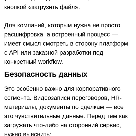
у вас специфический корпоративный
формат записи или видео хранится во
внутреннем архиве с нестандартной
структурой — это решаемо, но требует
предварительной конвертации или
настройки пайплайна. Отдельный вопрос —
записи из корпоративных
видеоконференций (Zoom, Teams, Google
Meet): они обычно экспортируются в MP4 и
обрабатываются без проблем.
Насколько точно ИИ распознаёт
профессиональную
терминологию?
Это зависит от отрасли и от сервиса.
Стандартные модели обучены на общей
речи и хорошо справляются с деловым
языком, но могут ошибаться на
специфических терминах — медицинских,
юридических, технических.
Профессиональные решения позволяют
добавить кастомный словарь: список