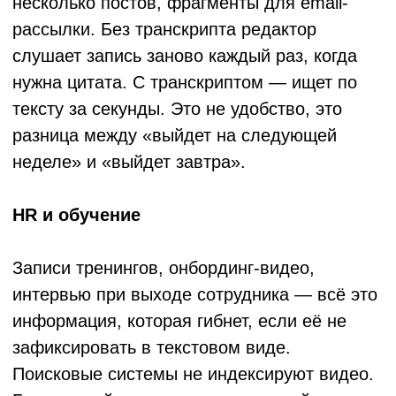
точность. Если есть возможность
записывать с хорошим микрофоном —
используйте её.
Язык и акцент. Русский язык
поддерживается большинством
крупных движков, но с диалектами и
сильными акцентами модели
справляются хуже.
Специфическая лексика. Медицинские
термины, юридические
формулировки, названия продуктов —
это зона риска. Профессиональные
платформы позволяют добавлять
кастомные словари.
Количество спикеров. Чем больше
людей говорит одновременно, тем
сложнее задача. Диаризация работает
хорошо при 2–4 спикерах; при десяти
участниках конференции — хуже.
Хорошая новость: для большинства