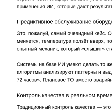
меняется, температура ползёт вверх, потреб
опытный механик, который «слышит» станок. 
Системы на базе ИИ умеют делать то же сам
алгоритмы анализируют паттерны и выдают пр
72 часов». Плановое ТО вместо аварийного р
Контроль качества в реальном времени
Традиционный контроль качества — это выборк
Компьютерное зрение на базе ИИ позволяет п
человек, особенно в конце смены, когда конц
Системы такого типа умеют:
выявлять дефекты поверхности, которые