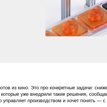
з кино. Это про конкретные задачи: снижение брака,
орые уже внедрили такие решения, сообщают о сокра
авляет производством и хочет понять — с чего начин
исуют образ завода-автомата, где вместо людей сную
кресла. Картинка красивая, но к реальности имеет 