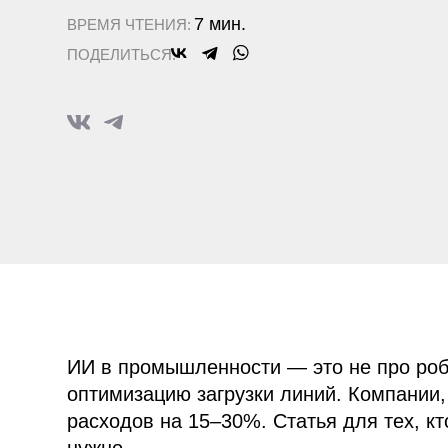
ПОДЕЛИТЬСЯ:
ИИ в промышленности — это не про роботов и
оптимизацию загрузки линий. Компании, кот
расходов на 15–30%. Статья для тех, кто упр
нужно.
Когда говорят «умное производство», часто р
смотрит на красивые дашборды из домашнего 