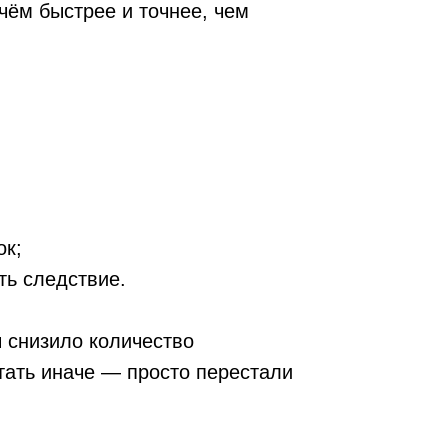
е.
оличество
 — просто перестали
со многими
я с этим за счёт
ный хаос.
предлагают
ьного портфеля
«от ощущения»,