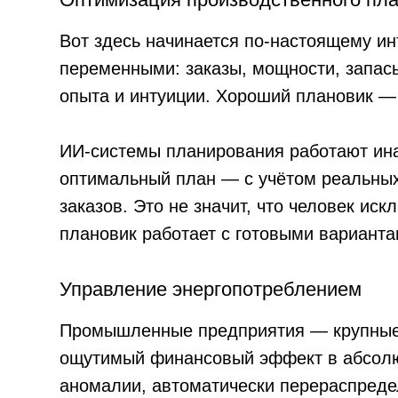
Управление энергопотреблением
Промышленные предприятия — крупные потре
ощутимый финансовый эффект в абсолютных 
аномалии, автоматически перераспределяют 
это даёт снижение энергозатрат на 10–20% б
Сколько это стоит и когда окуп
Честный ответ: зависит от задачи, масштаба и
Внедрение ИИ в производство — это не покупк
аудит текущих процессов, разработку или на
обучение команды и поддержку после запуска