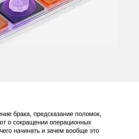
 предсказание поломок,
щении операционных
ать и зачем вообще это
т роботы, а директор
слабое отношение.