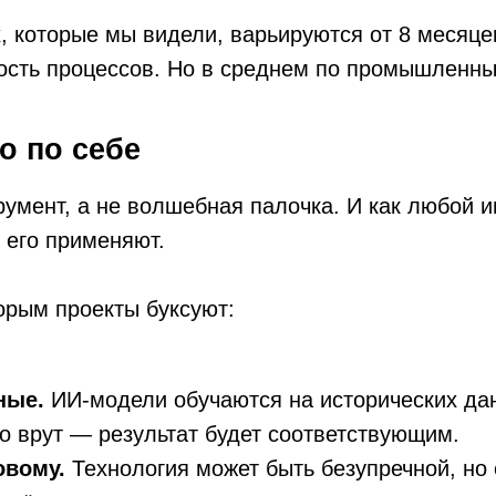
т — результат будет соответствующим.
.
Технология может быть безупречной, но если масте
проект умирает тихо и незаметно.
.
«Внедрить ИИ» — не задача. «Сократить время не
года» — задача. Разница принципиальная.
 среда — это зоопарк систем разных поколений. Зас
 влияет и на сроки, и на бюджет.
дрения
интеграторов до небольших команд. Несколько крите
сли? Производство — не ритейл и не финтех; специф
еримыми результатами, а не просто слайды с «транс
предлагают многолетний контракт?