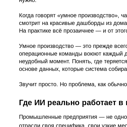
На практике всё прозаичнее — и от этого инт
Умное производство — это прежде всего набо
операционные команды воюют каждый день. Со
неудобный момент. Понять, где теряется вре
основе данных, которые система собирает в 
Звучит просто. Но проблема, как обычно, в д
Где ИИ реально работает в про
Промышленные предприятия — не однородная
отрасли своя специфика, свои узкие места, с
применения ИИ, которые дают результат прак
Предиктивное обслуживание оборудован
Это, пожалуй, самый очевидный кейс. Оборуд