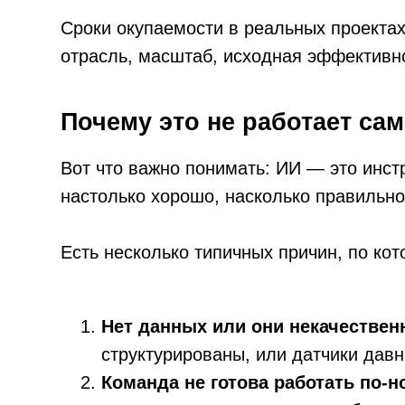
структурированы, или датчики давно вру
Команда не готова работать по-новому
рекомендации системы или обходят её — 
Задача сформулирована неправильно
остановок оборудования на 30% к концу 
Интеграция недооценена.
Промышленная
между собой — отдельная работа, которая
Как выбрать партнёра для вне
На рынке сейчас много игроков — от крупных 
смотреть:
Есть ли у них опыт именно в вашей отра
Покажут ли они конкретные кейсы с изм
Готовы ли начать с пилота — или сразу 