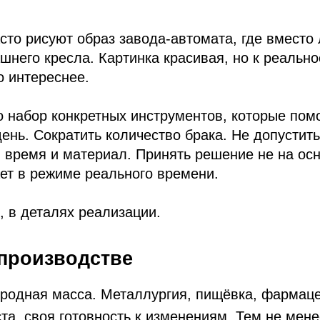
ереснее.
р конкретных инструментов, которые помогают решат
кратить количество брака. Не допустить внезапной
мя и материал. Принять решение не на основе ощуще
режиме реального времени.
еталях реализации.
изводстве
 масса. Металлургия, пищёвка, фармацевтика, маш
воя готовность к изменениям. Тем не менее есть нес
тически везде.
ия
ование ломается не вдруг — оно даёт сигналы заран