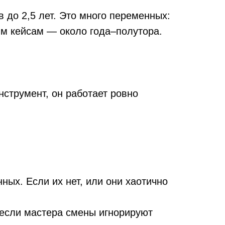
ра смены игнорируют
запланированных
тавить их разговаривать
риев, на которые стоит
ика имеет значение.
формацией»?