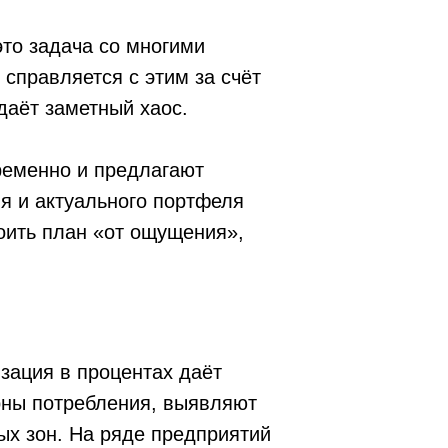
центах даёт
ения, выявляют
ряде предприятий
роцессах.
а данных.
ет несколько этапов:
емами (ERP, SCADA, MES),