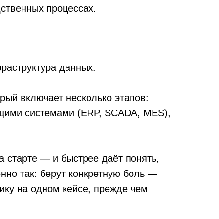
и быстрее даёт понять,
ерут конкретную боль —
м кейсе, прежде чем
т. Это много переменных:
 около года–полутора.
он работает ровно
х нет, или они хаотично