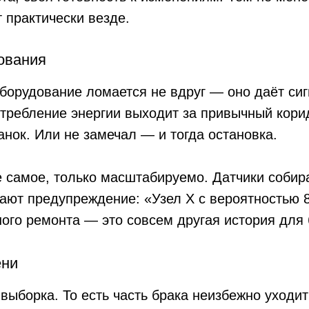
ление энергии выходит за привычный коридор. Раньш
Или не замечал — и тогда остановка.
ое, только масштабируемо. Датчики собирают данные
едупреждение: «Узел X с вероятностью 87% выйдет 
емонта — это совсем другая история для бюджета и 
а. То есть часть брака неизбежно уходит дальше по
роверять каждую единицу продукции, причём быстрее
ентрация падает.
 незаметны невооружённым глазом;