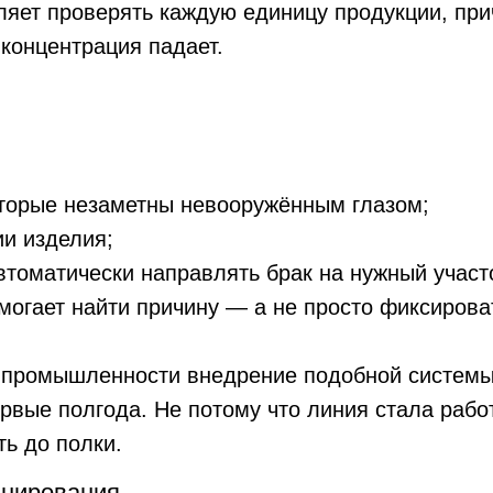
елия;
ически направлять брак на нужный участок;
ет найти причину — а не просто фиксировать следстви
ышленности внедрение подобной системы снизило к
полгода. Не потому что линия стала работать иначе
полки.
вания
ное. Производственное планирование — это задача 
, загрузка оборудования, сроки. Человек справляетс
 ресурс, и его отпуск или уход часто создаёт замет
ни просчитывают сотни сценариев одновременно и 
ичений, текущего состояния оборудования и актуал
тся из процесса. Но вместо того чтобы строить план 
 принимает финальное решение.