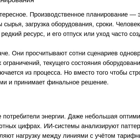
бители энергии. Даже небольшая оптимизация в про
цифрах. ИИ-системы анализируют паттерны потребл
нагрузку между линиями с учётом тарифных зон. На 
ез каких-либо изменений в самих производственных п
ается
 того, в каком состоянии у вас сейчас инфраструктур
а коробочного продукта. Это проект, который включа
стройку моделей, интеграцию с существующими сист
.