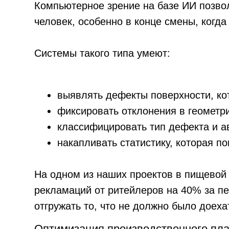
фиксировать отклонения в геометрии изд
классифицировать тип дефекта и автомат
накапливать статистику, которая помога
На одном из наших проектов в пищевой пром
рекламаций от ритейлеров на 40% за первые 
отгружать то, что не должно было доехать до 
Оптимизация производственного планиро
Вот здесь начинается по-настоящему интерес
переменными: заказы, мощности, запасы сырья
опыта и интуиции. Хороший плановик — редкий
ИИ-системы планирования работают иначе. О
оптимальный план — с учётом реальных огран
заказов. Это не значит, что человек исключае
плановик работает с готовыми вариантами и