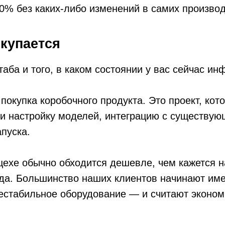
обычно обходится дешевле, чем кажется на старте — 
Большинство наших клиентов начинают именно так: б
ильное оборудование — и считают экономику на одно
рые мы видели, варьируются от 8 месяцев до 2,5 ле
процессов. Но в среднем по промышленным кейсам —
о себе
, а не волшебная палочка. И как любой инструмент, 
применяют.
проекты буксуют:
И-модели обучаются на исторических данных. Если и