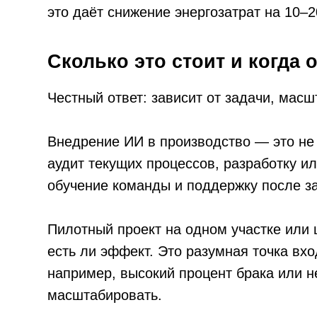
Пилотный проект на одном участке или цехе 
есть ли эффект. Это разумная точка входа. 
например, высокий процент брака или нестаб
масштабировать.
Сроки окупаемости в реальных проектах, кото
отрасль, масштаб, исходная эффективность 
Почему это не работает само п
Вот что важно понимать: ИИ — это инструмент
настолько хорошо, насколько правильно его 
Есть несколько типичных причин, по которым 
Нет данных или они некачественные.
И