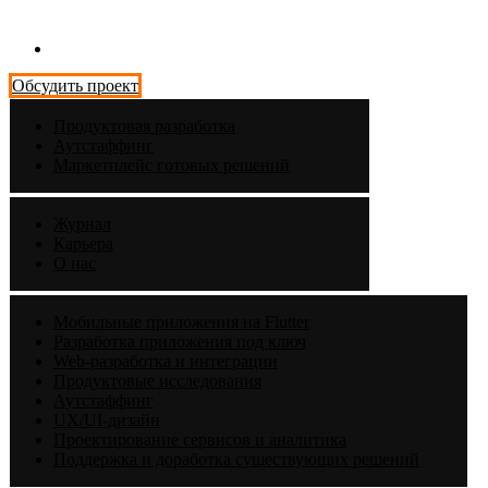
Обсудить проект
Продуктовая разработка
Аутстаффинг
Маркетплейс готовых решений
Журнал
Карьера
О нас
Мобильные приложения на Flutter
Разработка приложения под ключ
Web-разработка и интеграции
Продуктовые исследования
Аутстаффинг
UX/UI-дизайн
Проектирование сервисов и аналитика
Поддержка и доработка существующих решений