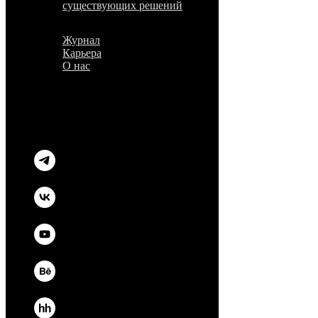
существующих решений
О компании
Проекты
Журнал
Карьера
О нас
Услуги
Реферальная программа
Партнерам
О компании
Контакты
Контакты
Обсудить проект