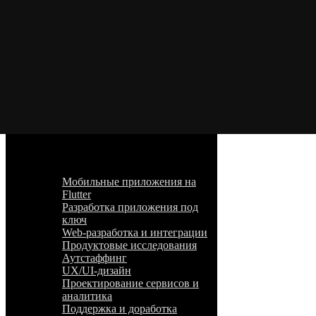
Направления
Продуктовая разработка
Аутстаффинг
Маркетплейс готовых решений
Проекты
Услуги
Мобильные приложения на
Flutter
Разработка приложения под
ключ
Web-разработка и интеграции
Продуктовые исследования
Аутстаффинг
UX/UI-дизайн
Проектирование сервисов и
аналитика
Поддержка и доработка