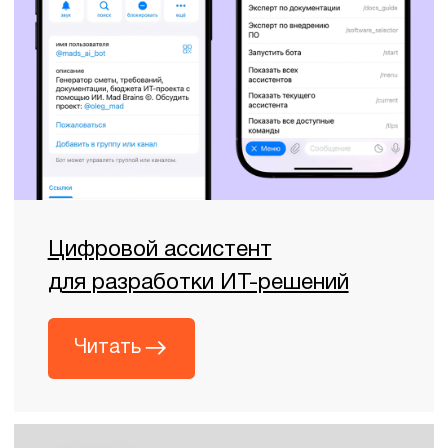
Команда проявила себя как
сообщество любите
эксперты в своей области».
спорта вокруг школы
Магнит
I Love Supers
Н. Ершов
И. Московкина
Директор
Генеральный дирек
департамента развития
ИТ
FAQ
Какие задачи решает внедрение
искусственного интеллекта в
здравоохранении?