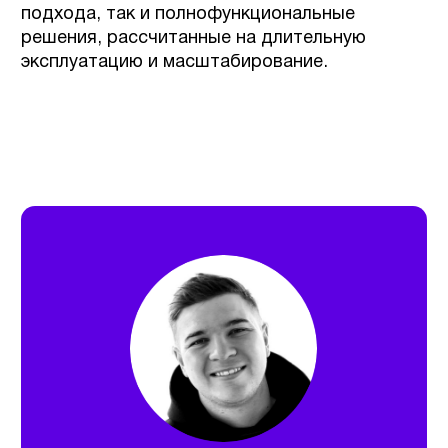
Цифровой ассистент
для разработки ИТ-решений
Читать
NDA