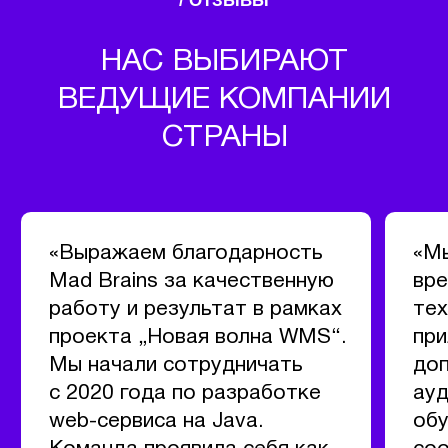
данных, применяются механизмы
разграничения доступа, шифрования и
аудита. Контроль над данными и их
использованием полностью остаётся у
медицинской организации.
Возможно ли поэтапное
внедрение ИИ-решений?
Да. Мы рекомендуем поэтапный подход,
начиная с пилотного проекта. Это
позволяет оценить эффективность
решения, адаптировать его под реальные
процессы и минимизировать риски при
дальнейшем масштабировании.
Подходят ли ИИ-решения для
государственных медицинских
учреждений?
Да. Решения адаптируются под
требования как частных, так и