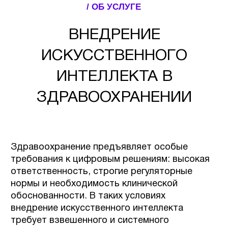
практическую пользу — в клинической
деятельности, управлении, аналитике или
административных процессах — и
формируем архитектуру решения с учетом
этих задач.
ИИ в медицине и здравоохранении
применяется для анализа медицинских
изображений, обработки электронных
медицинских карт, прогнозирования рисков,
поддержки диагностики и автоматизации
рутинных операций. Используемые модели
работают в рамках заданных алгоритмов,
клинических протоколов и требований к
качеству данных, что обеспечивает
воспроизводимость и контролируемость
результатов.
Разрабатываемые системы ИИ
интегрируются в существующую ИТ-
инфраструктуру медицинских организаций и
соответствуют требованиям к защите
персональных и медицинских данных. Мы
реализуем как пилотные проекты для
оценки эффективности и корректировки