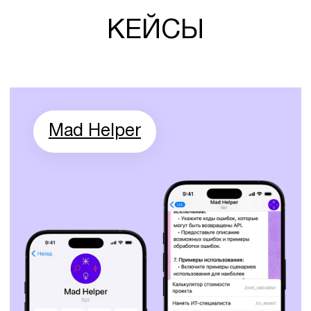
/ ОТЗЫВЫ
НАС ВЫБИРАЮТ
ВЕДУЩИЕ КОМПАНИИ
СТРАНЫ
«Выражаем благодарность
«Мы смогли за коро
Mad Brains за качественную
время вывести
работу и результат в рамках
технологичное моби
проекта „Новая волна WMS“.
приложение на рынок
Мы начали сотрудничать
дополнительно вовл
с 2020 года по разработке
аудиторию в процес
web-сервиса на Java.
обучения, создать