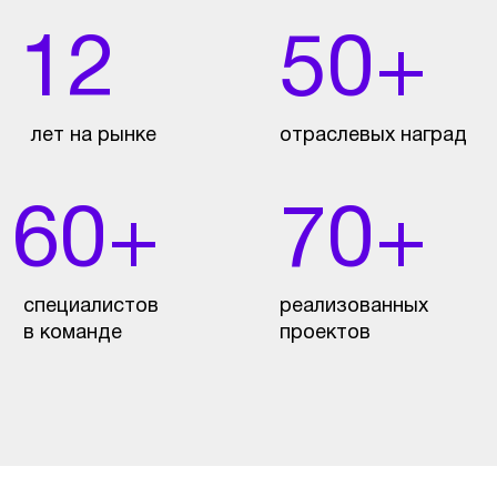
ИСКУССТВЕННОГО
ИНТЕЛЛЕКТА В
ЗДРАВООХРАНЕНИИ
Здравоохранение предъявляет особые
требования к цифровым решениям: высокая
ответственность, строгие регуляторные
нормы и необходимость клинической
обоснованности. В таких условиях
внедрение искусственного интеллекта
требует взвешенного и системного
подхода. Мы рассматриваем ИИ в
здравоохранении как инструмент
поддержки и повышения эффективности, а
не как замену медицинских специалистов.
Наши проекты по внедрению ИИ в
здравоохранении начинаются с анализа
задач медицинской организации и
существующих процессов. Мы определяем,
какие системы искусственного интеллекта
действительно могут принести