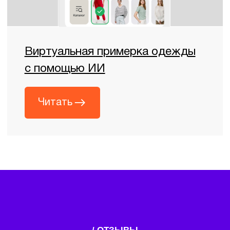
С какими типами данных работают
системы ИИ в здравоохранении?
Системы ИИ могут обрабатывать
медицинские изображения, электронные
медицинские карты, результаты
лабораторных и инструментальных
исследований, а также структурированные
и неструктурированные данные.
Использование информации
осуществляется строго в соответствии с
действующими нормативными
требованиями и внутренними регламентами
медицинской организации.
Как обеспечивается безопасность
и конфиденциальность
медицинских данных?
При внедрении ИИ соблюдаются
требования законодательства в области
защиты персональных и медицинских