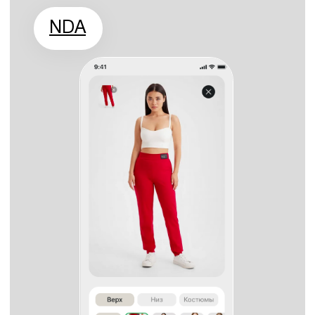
ИИ применяется для анализа больших
массивов медицинских данных,
поддержки клинических и
управленческих решений, автоматизации
документооборота и оптимизации
внутренних процессов. Это позволяет
повысить точность работы, сократить
время обработки информации и снизить
нагрузку на медицинский персонал.
Используется ли ИИ для
самостоятельной постановки
диагнозов?
Нет. Искусственный интеллект не
заменяет врача и не принимает
клинические решения самостоятельно. Он
используется как вспомогательный
инструмент, предоставляющий врачу
дополнительную аналитическую
информацию для принятия обоснованных
решений.