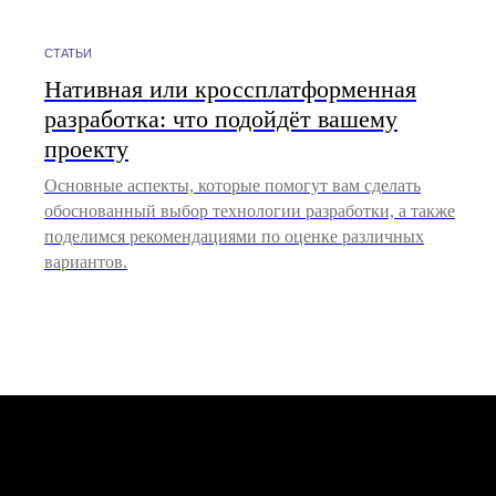
СТАТЬИ
Нативная или кроссплатформенная
разработка: что подойдёт вашему
ПРОДУКТЫ
УСЛУГИ
проекту
/ APP CART
/ МОБИЛЬНАЯ РАЗ
Основные аспекты, которые помогут вам сделать
/ БИТРИКС24
/ РАЗРАБОТКА ИИ
обоснованный выбор технологии разработки, а также
/ MAD VISION
/ WEB-РАЗРАБОТК
поделимся рекомендациями по оценке различных
/ ПРОДУКТОВЫЕ И
вариантов.
/ UI/UX-ДИЗАЙН
ОФИСЫ
/ ПРОЕКТИРОВАНИ
УЛЬЯНОВСК, УЛ. ОРЛОВА, 20
/ ПОДДЕРЖКА САЙ
МОСКВА, ДМИТРОВСКОЕ Ш., 81
/ АУТСТАФФИНГ IT
/ ВСЕ ПРОДУКТЫ И
КОНТАКТЫ
/ HELLO@MADBRAINS.RU