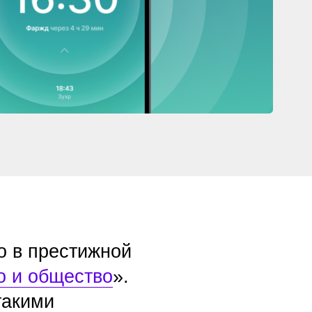
тижной
ство
».