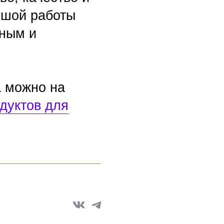
на
для