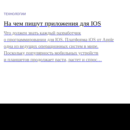
ТЕХНОЛОГИИ
На чем пишут приложения для IOS
Что должен знать каждый разработчик
+ СОЗДАТЬ ПРОЕКТ
о программировании для IOS. Платформа iOS от Apple
И
одна из ведущих операционных систем в мире.
Поскольку популярность мобильных устройств
и планшетов продолжает расти, растет и спрос…
М
РСКАЯ ПРОГРАММА
ЛЬНАЯ ПРОГРАММА
АЙТА
КА КОНФИДЕНЦИАЛЬНОСТИ
КА ИСПОЛЬЗОВАНИЯ COOKIE-ФАЙЛОВ