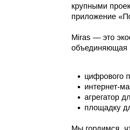
Miras — это экосис
объединяющая в се
цифрового помо
интернет-магази
агрегатор для п
площадку для р
Мы гордимся, что э
дизайн приложения.
команды и подтверж
востребованным про