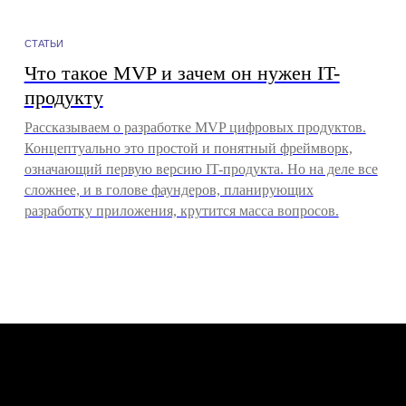
СТАТЬИ
Что такое MVP и зачем он нужен IT-
продукту
ПРОЕКТЫ
КАРЬЕРА
Рассказываем о разработке MVP цифровых продуктов.
/ ВАКАНСИ
РАБОТКА
/ ВСЕ
Концептуально это простой и понятный фреймворк,
-РЕШЕНИЙ
/ ECOM
означающий первую версию IT-продукта. Но на деле все
А
/ FINTECH
сложнее, и в голове фаундеров, планирующих
ПАРТНЕРА
разработку приложения, крутится масса вопросов.
ССЛЕДОВАНИЯ И АНАЛИТИКА
/ TELECOM
/ ПАРТНЕ
/ РЕФЕРА
Е СЕРВИСОВ И НАПИСАНИЕ ТЗ
ТОВ И ПРИЛОЖЕНИЙ
/ О НАС
ССЫЛКИ
-ПЕРСОНАЛА
/ БЛОГ
/ КАРТА С
 УСЛУГИ
/ ПОЛИТИ
/ ПОЛИТИ