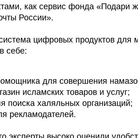
тема цифровых продуктов для мусульма
бе:
щника для совершения намазов;
н исламских товаров и услуг;
оиска халяльных организаций;
екламодателей.
ксперты высоко оценили удобство, каче
 Эта награда — результат большой ра
дение того, что Miras стал важным и
дуктом для своей аудитории.