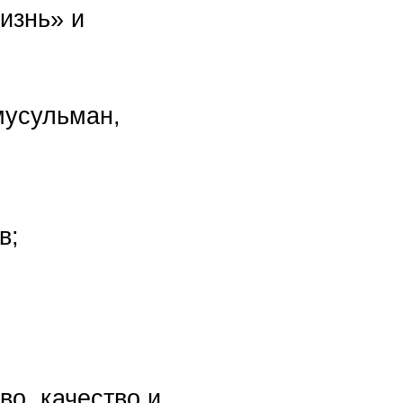
н,
ство и
боты