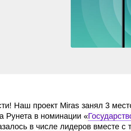
Наш проект Miras занял 3 место в прес
нета в номинации «
Государство и обще
сь в числе лидеров вместе с такими
, как сервис фонда «Подари жизнь» и
 России».